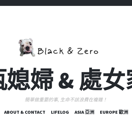
媳婦 & 處
簡單做重要的事, 生命不該浪費在複雜！
跳
ABOUT & CONTACT
LIFELOG
ASIA 亞洲
EUROPE 歐洲
至
主
要