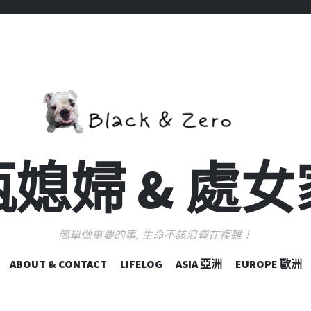
媳婦 & 處
簡單做重要的事, 生命不該浪費在複雜！
跳
ABOUT & CONTACT
LIFELOG
ASIA 亞洲
EUROPE 歐洲
至
主
要