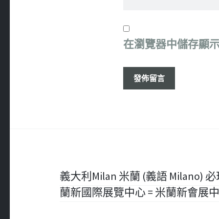
在
瀏覽器
中儲存顯
文
義大利Milan 米蘭 (義語 Milano) 必玩 –
蘭新國際展覽中心 = 米蘭新會展
章