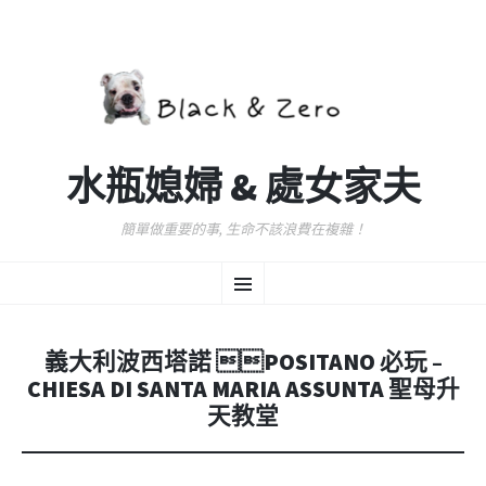
水瓶媳婦 & 處女家夫
簡單做重要的事, 生命不該浪費在複雜！
跳
選
至
主
要
單
內
義大利波西塔諾 POSITANO 必玩 –
容
CHIESA DI SANTA MARIA ASSUNTA 聖母升
天教堂