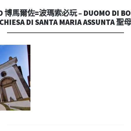
內
容
O 博馬爾佐=波瑪索必玩 – DUOMO DI B
CHIESA DI SANTA MARIA ASSUNTA