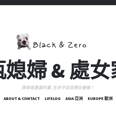
媳婦 & 處
簡單做重要的事, 生命不該浪費在複雜！
跳
ABOUT & CONTACT
LIFELOG
ASIA 亞洲
EUROPE 歐洲
至
主
要