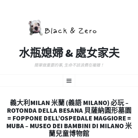
水瓶媳婦 & 處女家夫
簡單做重要的事, 生命不該浪費在複雜！
跳
選
至
主
要
單
內
義大利MILAN 米蘭 (義語 MILANO) 必玩 –
容
ROTONDA DELLA BESANA 貝薩納圓形墓園
= FOPPONE DELL’OSPEDALE MAGGIORE =
MUBA – MUSEO DEI BAMBINI DI MILANO 米
蘭兒童博物館