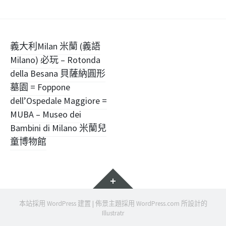
文
義大利Milan 米蘭 (義語
Milano) 必玩 – Rotonda
章
della Besana 貝薩納圓形
導
墓園 = Foppone
dell’Ospedale Maggiore =
覽
MUBA – Museo dei
Bambini di Milano 米蘭兒
童博物館
小
工
具
本站採用 WordPress 建置
|
佈景主題採用
WordPress.com
所設計的
Illustratr