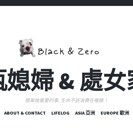
媳婦 & 處
簡單做重要的事, 生命不該浪費在複雜！
跳
ABOUT & CONTACT
LIFELOG
ASIA 亞洲
EUROPE 歐洲
至
主
要