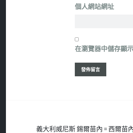
個人網站網址
在
瀏覽器
中儲存顯
文
義大利威尼斯 錫爾苗內 = 西爾苗內 = 