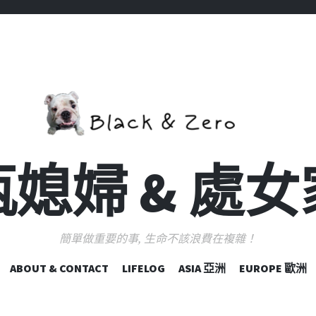
媳婦 & 處
簡單做重要的事, 生命不該浪費在複雜！
跳
ABOUT & CONTACT
LIFELOG
ASIA 亞洲
EUROPE 歐洲
至
主
要