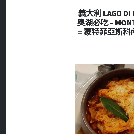
義大利 LAGO DI
奧湖必吃 – MO
= 蒙特菲亞斯科內必