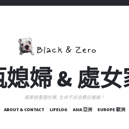
媳婦 & 處
簡單做重要的事, 生命不該浪費在複雜！
跳
ABOUT & CONTACT
LIFELOG
ASIA 亞洲
EUROPE 歐洲
至
主
要