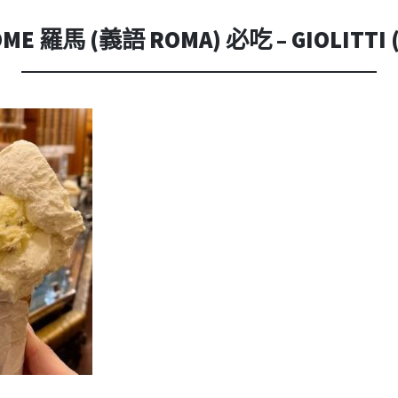
內
容
E 羅馬 (義語 ROMA) 必吃 – GIOLITT