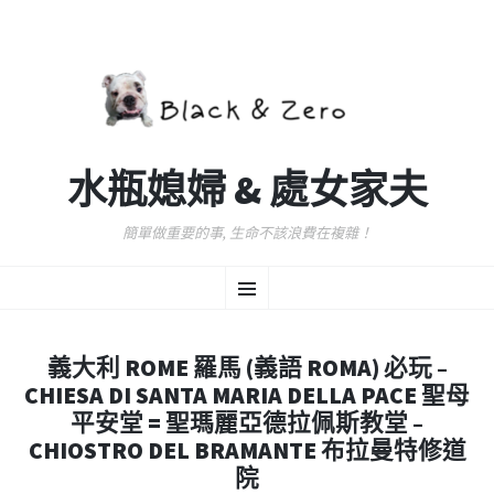
水瓶媳婦 & 處女家夫
簡單做重要的事, 生命不該浪費在複雜！
跳
選
至
主
要
單
內
義大利 ROME 羅馬 (義語 ROMA) 必玩 –
容
CHIESA DI SANTA MARIA DELLA PACE 聖母
平安堂 = 聖瑪麗亞德拉佩斯教堂 –
CHIOSTRO DEL BRAMANTE 布拉曼特修道
院