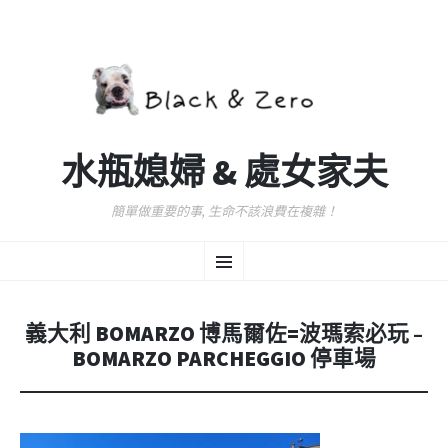
水瓶媳婦 & 處女家夫
簡單做重要的事, 生命不該浪費在複雜！
跳
選
至
主
要
單
內
義大利 BOMARZO 博馬爾佐=波瑪索必玩 –
容
BOMARZO PARCHEGGIO 停車場