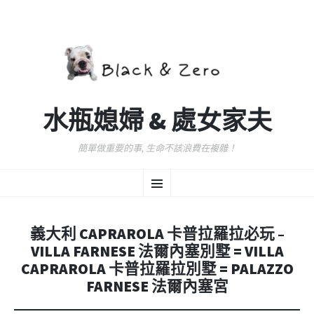
水瓶媳婦 & 處女家夫
簡單做重要的事, 生命不該浪費在複雜！
跳
選
至
主
要
單
內
義大利 CAPRAROLA 卡普拉羅拉必玩 –
容
VILLA FARNESE 法爾內塞別墅 = VILLA
CAPRAROLA 卡普拉羅拉別墅 = PALAZZO
FARNESE 法爾內塞宮