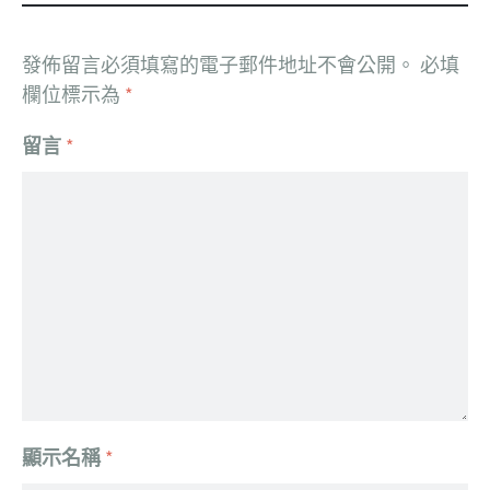
發佈留言必須填寫的電子郵件地址不會公開。
必填
欄位標示為
*
留言
*
顯示名稱
*