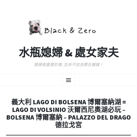
水瓶媳婦 & 處女家夫
簡單做重要的事, 生命不該浪費在複雜！
跳
選
至
主
要
單
內
義大利 LAGO DI BOLSENA 博爾塞納湖 =
容
LAGO DI VOLSINIO 沃爾西尼奧湖必玩 –
BOLSENA 博爾塞納 – PALAZZO DEL DRAGO
德拉戈宮