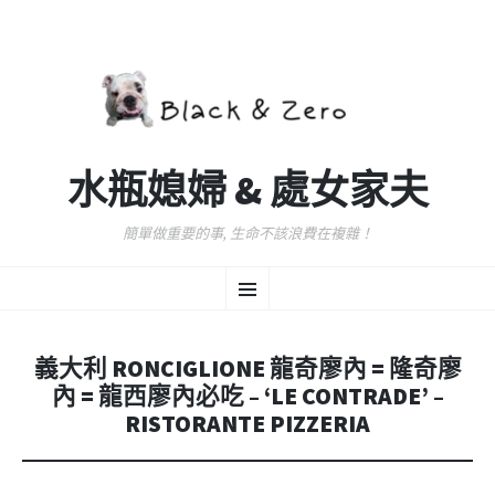
水瓶媳婦 & 處女家夫
簡單做重要的事, 生命不該浪費在複雜！
跳
選
至
主
要
單
內
義大利 RONCIGLIONE 龍奇廖內 = 隆奇廖
容
內 = 龍西廖內必吃 – ‘LE CONTRADE’ –
RISTORANTE PIZZERIA