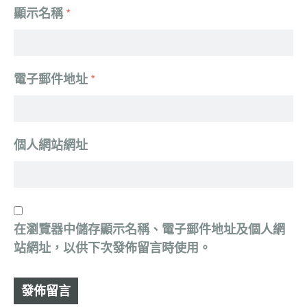
顯示名稱
*
電子郵件地址
*
個人網站網址
在
瀏覽器
中儲存顯示名稱、電子郵件地址及個人網
站網址，以供下次發佈留言時使用。