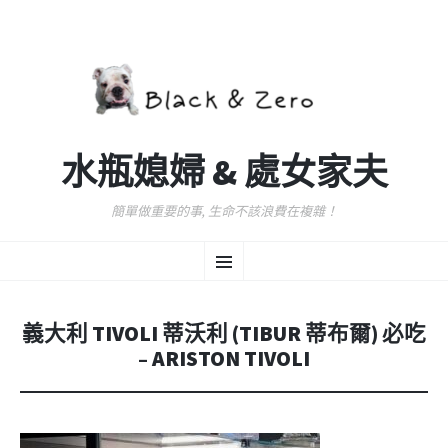
水瓶媳婦 & 處女家夫
簡單做重要的事, 生命不該浪費在複雜！
跳
選
至
主
要
單
內
義大利 TIVOLI 蒂沃利 (TIBUR 蒂布爾) 必吃
容
– ARISTON TIVOLI