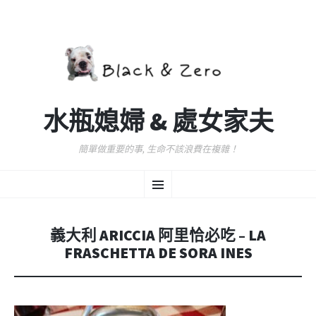
水瓶媳婦 & 處女家夫
簡單做重要的事, 生命不該浪費在複雜！
跳
選
至
主
要
單
內
義大利 ARICCIA 阿里恰必吃 – LA
容
FRASCHETTA DE SORA INES