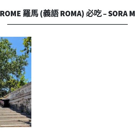
內
容
OME 羅馬 (義語 ROMA) 必吃 – SORA M