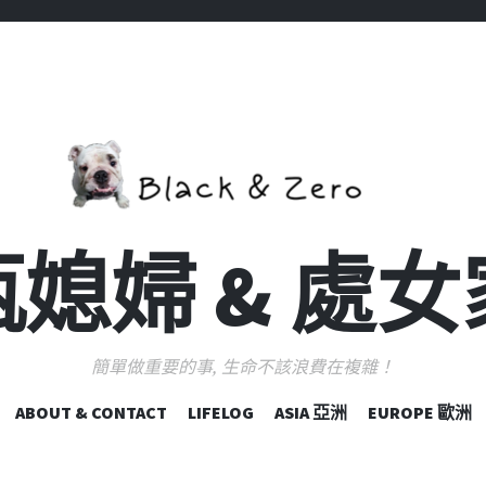
媳婦 & 處
簡單做重要的事, 生命不該浪費在複雜！
跳
ABOUT & CONTACT
LIFELOG
ASIA 亞洲
EUROPE 歐洲
至
主
要