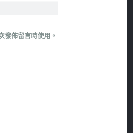
次發佈留言時使用。