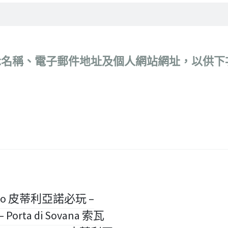
示名稱、電子郵件地址及個人網站網址，以供下
liano 皮蒂利亞諾必玩 –
 Porta di Sovana 索瓦