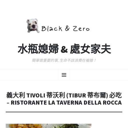
水瓶媳婦 & 處女家夫
簡單做重要的事, 生命不該浪費在複雜！
跳
選
至
主
要
單
內
義大利 TIVOLI 蒂沃利 (TIBUR 蒂布爾) 必吃
容
– RISTORANTE LA TAVERNA DELLA ROCCA