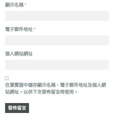
顯示名稱
*
電子郵件地址
*
個人網站網址
在
瀏覽器
中儲存顯示名稱、電子郵件地址及個人網
站網址，以供下次發佈留言時使用。