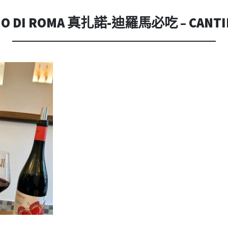
內
容
 DI ROMA 真扎諾-迪羅馬必吃 – CANTIN