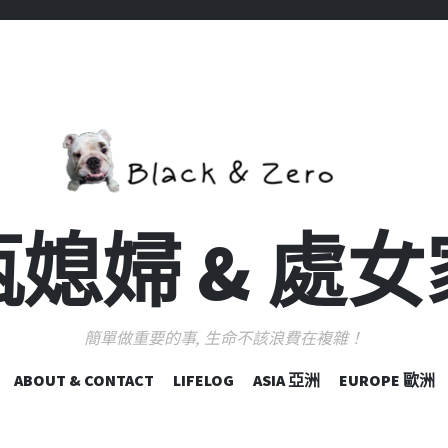
媳婦 & 處
簡單做重要的事, 生命不該浪費在複雜！
跳
ABOUT & CONTACT
LIFELOG
ASIA 亞洲
EUROPE 歐洲
至
主
要