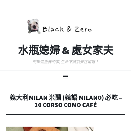
水瓶媳婦 & 處女家夫
簡單做重要的事, 生命不該浪費在複雜！
跳
選
至
主
要
單
內
義大利MILAN 米蘭 (義語 MILANO) 必吃 –
容
10 CORSO COMO CAFÉ