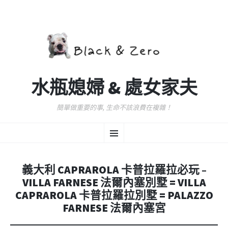
水瓶媳婦 & 處女家夫
簡單做重要的事, 生命不該浪費在複雜！
跳
選
至
主
要
單
內
義大利 CAPRAROLA 卡普拉羅拉必玩 –
容
VILLA FARNESE 法爾內塞別墅 = VILLA
CAPRAROLA 卡普拉羅拉別墅 = PALAZZO
FARNESE 法爾內塞宮