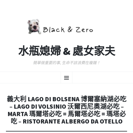
水瓶媳婦 & 處女家夫
簡單做重要的事, 生命不該浪費在複雜！
跳
選
至
主
要
單
內
義大利 LAGO DI BOLSENA 博爾塞納湖必吃
容
– LAGO DI VOLSINIO 沃爾西尼奧湖必吃 –
MARTA 瑪爾塔必吃 = 馬爾塔必吃 = 瑪塔必
吃 – RISTORANTE ALBERGO DA OTELLO