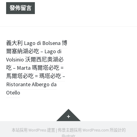
文
義大利 Lago di Bolsena 博
爾塞納湖必吃 – Lago di
章
Volsinio 沃爾西尼奧湖必
導
吃 – Marta 瑪爾塔必吃 =
馬爾塔必吃 = 瑪塔必吃 –
覽
Ristorante Albergo da
Otello
小
工
具
本站採用 WordPress 建置
|
佈景主題採用
WordPress.com
所設計的
Illustratr