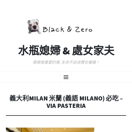
水瓶媳婦 & 處女家夫
簡單做重要的事, 生命不該浪費在複雜！
跳
選
至
主
要
單
內
義大利MILAN 米蘭 (義語 MILANO) 必吃 –
容
VIA PASTERIA