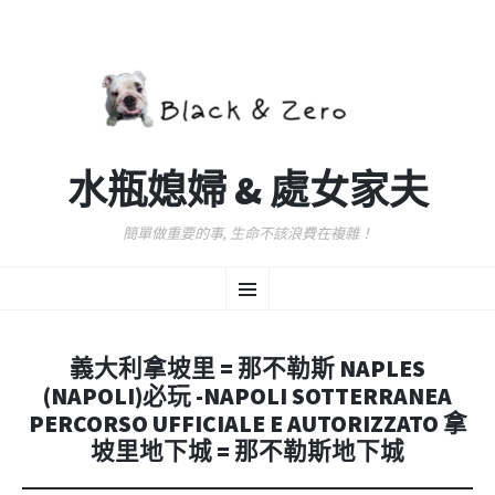
水瓶媳婦 & 處女家夫
簡單做重要的事, 生命不該浪費在複雜！
跳
選
至
主
要
單
內
義大利拿坡里 = 那不勒斯 NAPLES
容
(NAPOLI)必玩 -NAPOLI SOTTERRANEA
PERCORSO UFFICIALE E AUTORIZZATO 拿
坡里地下城 = 那不勒斯地下城