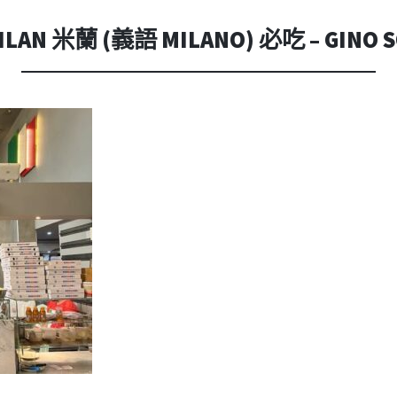
內
容
AN 米蘭 (義語 MILANO) 必吃 – GINO S