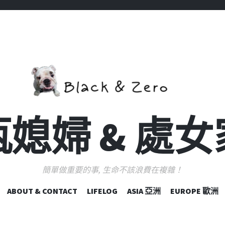
媳婦 & 處
簡單做重要的事, 生命不該浪費在複雜！
跳
ABOUT & CONTACT
LIFELOG
ASIA 亞洲
EUROPE 歐洲
至
主
要