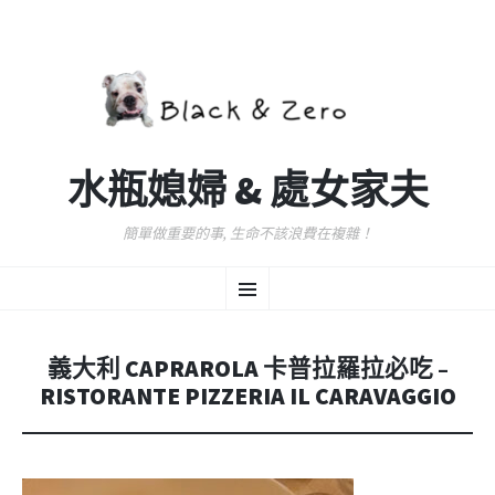
水瓶媳婦 & 處女家夫
簡單做重要的事, 生命不該浪費在複雜！
跳
選
至
主
要
單
內
義大利 CAPRAROLA 卡普拉羅拉必吃 –
容
RISTORANTE PIZZERIA IL CARAVAGGIO