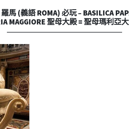
內
容
馬 (義語 ROMA) 必玩 – BASILICA PAPA
RIA MAGGIORE 聖母大殿 = 聖母瑪利亞