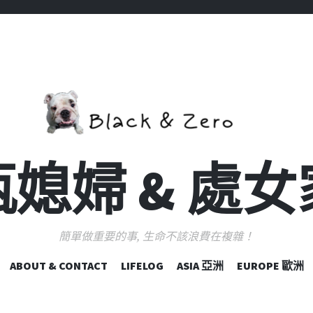
媳婦 & 處
簡單做重要的事, 生命不該浪費在複雜！
跳
ABOUT & CONTACT
LIFELOG
ASIA 亞洲
EUROPE 歐洲
至
主
要