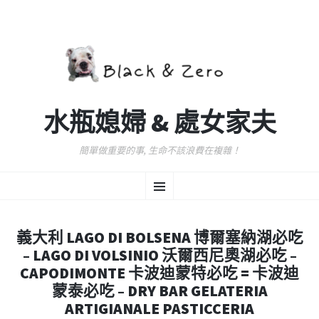
水瓶媳婦 & 處女家夫
簡單做重要的事, 生命不該浪費在複雜！
跳
選
至
主
要
單
內
義大利 LAGO DI BOLSENA 博爾塞納湖必吃
容
– LAGO DI VOLSINIO 沃爾西尼奧湖必吃 –
CAPODIMONTE 卡波迪蒙特必吃 = 卡波迪
蒙泰必吃 – DRY BAR GELATERIA
ARTIGIANALE PASTICCERIA