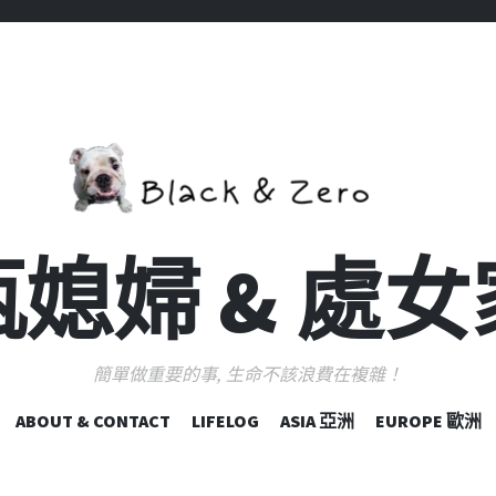
媳婦 & 處
簡單做重要的事, 生命不該浪費在複雜！
跳
ABOUT & CONTACT
LIFELOG
ASIA 亞洲
EUROPE 歐洲
至
主
要