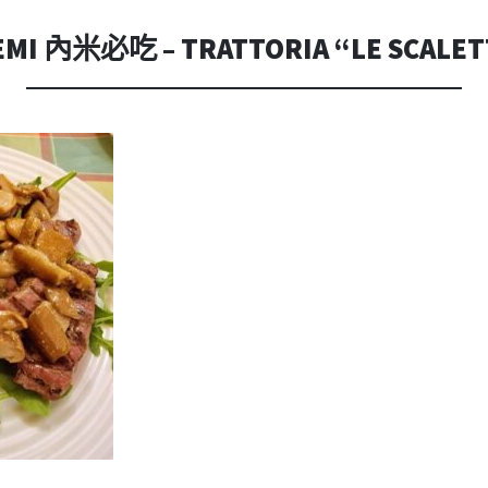
內
容
I 內米必吃 – TRATTORIA “LE SCALET