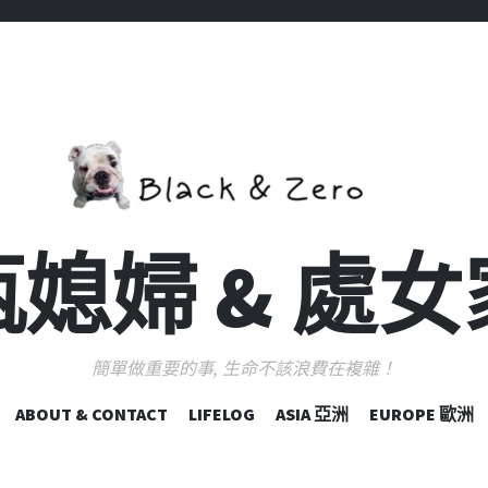
媳婦 & 處
簡單做重要的事, 生命不該浪費在複雜！
跳
ABOUT & CONTACT
LIFELOG
ASIA 亞洲
EUROPE 歐洲
至
主
要