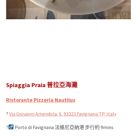
Spiaggia Praia 普拉亞海灘
Ristorante Pizzeria Nautilus
?
Via Giovanni Amendola, 6, 91023 Favignana TP, Italy
?‍
Porto di Favignana 法維尼亞納港 步行約 9mins