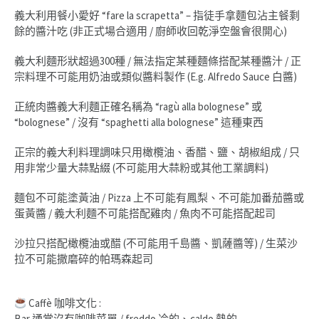
義大利用餐小愛好 “fare la scrapetta” – 指徒手拿麵包沾主餐剩
餘的醬汁吃 (非正式場合適用 / 廚師收回乾淨空盤會很開心)
義大利麵形狀超過300種 / 無法指定某種麵條搭配某種醬汁 / 正
宗料理不可能用奶油或類似醬料製作 (E.g. Alfredo Sauce 白醬)
正統肉醬義大利麵正確名稱為 “ragù alla bolognese” 或
“bolognese” / 沒有 “spaghetti alla bolognese” 這種東西
正宗的義大利料理調味只用橄欖油、香醋、鹽、胡椒組成 / 只
用非常少量大蒜點綴 (不可能用大蒜粉或其他工業調料)
麵包不可能塗黃油 / Pizza 上不可能有鳳梨、不可能加番茄醬或
蛋黃醬 / 義大利麵不可能搭配雞肉 / 魚肉不可能搭配起司
沙拉只搭配橄欖油或醋 (不可能用千島醬、凱薩醬等) / 生菜沙
拉不可能撒磨碎的帕瑪森起司
Caffè 咖啡文化 :
Bar 通常沒有咖啡菜單 / freddo 冷的、caldo 熱的