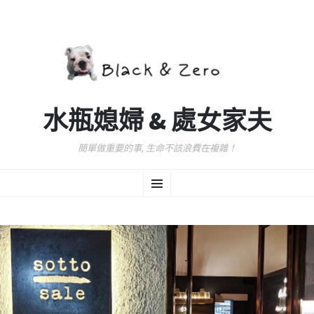
水瓶媳婦 & 處女家夫
簡單做重要的事, 生命不該浪費在複雜！
跳
選
至
主
要
單
內
容