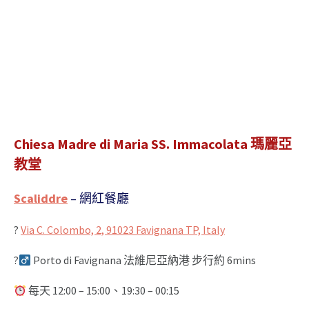
Chiesa Madre di Maria SS. Immacolata 瑪麗亞
教堂
Scaliddre
– 網紅餐廳
?
Via C. Colombo, 2, 91023 Favignana TP, Italy
?‍
Porto di Favignana 法維尼亞納港 步行約 6mins
每天 12:00 – 15:00、19:30 – 00:15