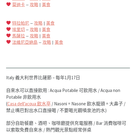
莫迪卡
–
攻略
|
美食
特拉帕尼
–
攻略
|
美食
埃里切
–
攻略
|
美食
馬薩拉
–
攻略
|
美食
法維尼亞納島
–
攻略
|
美食
Italy 義大利世界比薩節 – 每年1月17日
自來水可以直接飲用 : Acqua Potabile 可飲用水 / Acqua non
Potabile 非飲用水
(
Casa dell’acqua 飲水亭
/ Nasoni = Nasone 飲水龍頭 = 大鼻子 /
禁止嘴巴對出水口直接喝 / 不要喝光觀噴泉池的水)
部分自助餐廳、酒吧、咖啡廳提供充電服務 / Bar 消費咖啡可
以索取免費自來水 / 熱門觀光景點經常併桌