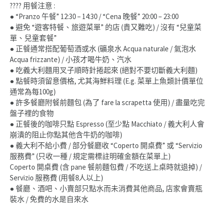
???? 用餐注意 :
● “Pranzo 午餐” 12:30 – 14:30 / “Cena 晚餐” 20:00 – 23:00
● 避免 “遊客特餐、旅遊菜單” 的店 (貴又難吃) / 沒有 “兒童菜
單、兒童套餐”
● 正餐通常搭配葡萄酒或水 (礦泉水 Acqua naturale / 氣泡水
Acqua frizzante) / 小孩才喝牛奶、汽水
● 吃義大利麵用叉子順時針捲起來 (絕對不要切斷義大利麵)
● 點餐時須留意價格, 尤其海鮮料理 (E.g. 菜單上魚類計價單位
通常為每100g)
● 許多餐廳附餐前麵包 (為了 fare la scrapetta 使用) / 盡量吃完
盤子裡的食物
● 正餐後的咖啡只點 Espresso (至少點 Macchiato / 義大利人會
崩潰的阻止你點其他含牛奶的咖啡)
● 義大利不給小費 / 部分餐廳收 “Coperto 開桌費” 或 “Servizio
服務費” (只收一種 / 規定需標註明確金額在菜單上)
Coperto 開桌費 (含 pane 餐前麵包費 / 不吃送上桌時就退掉) /
Servizio 服務費 (用餐8人以上)
● 餐廳、酒吧、小賣部只點水而未消費其他商品, 店家會賣瓶
裝水 / 免費的水是自來水