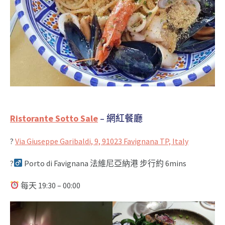
Ristorante Sotto Sale
– 網紅餐廳
?
Via Giuseppe Garibaldi, 9, 91023 Favignana TP, Italy
?‍
Porto di Favignana 法維尼亞納港 步行約 6mins
每天 19:30 – 00:00