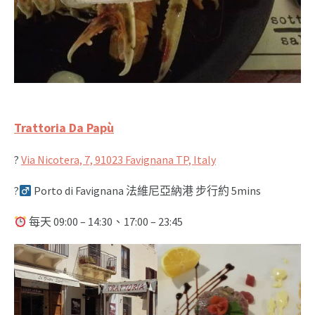
Trattoria Da Papù
?
Via Nicotera, 7, 91023 Favignana TP, Italy
?‍
Porto di Favignana 法維尼亞納港 步行約 5mins
每天 09:00 – 14:30、17:00 – 23:45