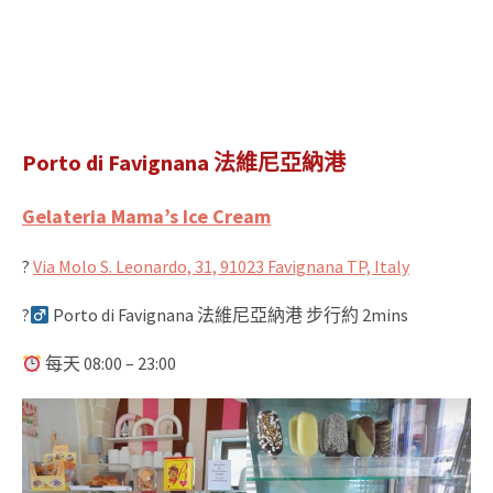
Porto di Favignana 法維尼亞納港
Gelateria Mama’s Ice Cream
?
Via Molo S. Leonardo, 31, 91023 Favignana TP, Italy
?‍
Porto di Favignana 法維尼亞納港 步行約 2mins
每天 08:00 – 23:00