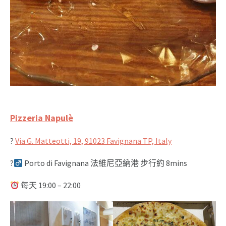
Pizzeria Napulè
?
Via G. Matteotti, 19, 91023 Favignana TP, Italy
?‍
Porto di Favignana 法維尼亞納港 步行約 8mins
每天 19:00 – 22:00