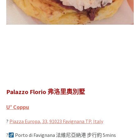
Palazzo Florio 弗洛里奧別墅
U’ Coppu
?
Piazza Europa, 33, 91023 Favignana TP, Italy
?‍
Porto di Favignana 法維尼亞納港 步行約 5mins