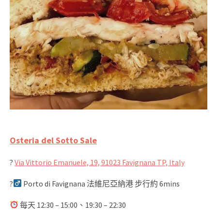
Osteria del Sotto Sale
?
Via Vittorio Emanuele, 19, 91023 Favignana TP, Italy
?‍
Porto di Favignana 法維尼亞納港 步行約 6mins
每天 12:30 – 15:00、19:30 – 22:30