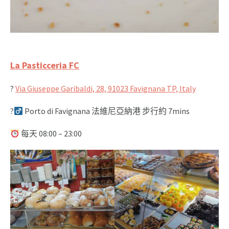
La Pasticceria FC
?
Via Giuseppe Garibaldi, 28, 91023 Favignana TP, Italy
?‍
Porto di Favignana 法維尼亞納港 步行約 7mins
每天 08:00 – 23:00