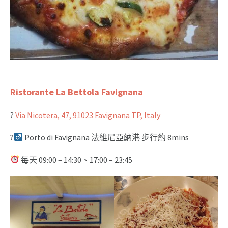
Ristorante La Bettola Favignana
?
Via Nicotera, 47, 91023 Favignana TP, Italy
?‍
Porto di Favignana 法維尼亞納港 步行約 8mins
每天 09:00 – 14:30、17:00 – 23:45