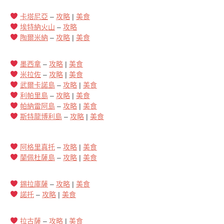
卡塔尼亞
–
攻略
|
美食
埃特納火山
–
攻略
陶爾米納
–
攻略
|
美食
墨西拿
–
攻略
|
美食
米拉佐
–
攻略
|
美食
武爾卡諾島
–
攻略
|
美食
利帕里島
–
攻略
|
美食
帕納雷阿島
–
攻略
|
美食
斯特龍博利島
–
攻略
|
美食
阿格里真托
–
攻略
|
美食
蘭佩杜薩島
–
攻略
|
美食
錫拉庫薩
–
攻略
|
美食
諾托
–
攻略
|
美食
拉古薩
–
攻略
|
美食