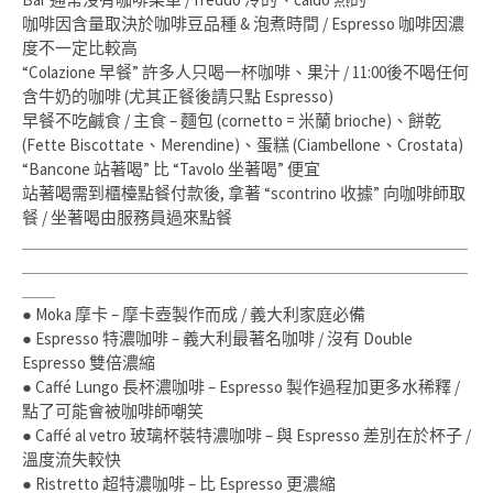
咖啡因含量取決於咖啡豆品種 & 泡煮時間 / Espresso 咖啡因濃
度不一定比較高
“Colazione 早餐” 許多人只喝一杯咖啡、果汁 / 11:00後不喝任何
含牛奶的咖啡 (尤其正餐後請只點 Espresso)
早餐不吃鹹食 / 主食 – 麵包 (cornetto = 米蘭 brioche)、餅乾
(Fette Biscottate、Merendine)、蛋糕 (Ciambellone、Crostata)
“Bancone 站著喝” 比 “Tavolo 坐著喝” 便宜
站著喝需到櫃檯點餐付款後, 拿著 “scontrino 收據” 向咖啡師取
餐 / 坐著喝由服務員過來點餐
＿＿＿＿＿＿＿＿＿＿＿＿＿＿＿＿＿＿＿＿＿＿＿＿＿＿＿
＿＿＿＿＿＿＿＿＿＿＿＿＿＿＿＿＿＿＿＿＿＿＿＿＿＿＿
＿＿
● Moka 摩卡 – 摩卡壺製作而成 / 義大利家庭必備
● Espresso 特濃咖啡 – 義大利最著名咖啡 / 沒有 Double
Espresso 雙倍濃縮
● Caffé Lungo 長杯濃咖啡 – Espresso 製作過程加更多水稀釋 /
點了可能會被咖啡師嘲笑
● Caffé al vetro 玻璃杯裝特濃咖啡 – 與 Espresso 差別在於杯子 /
溫度流失較快
● Ristretto 超特濃咖啡 – 比 Espresso 更濃縮