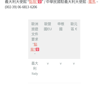
義大利大使館 “
點我?‍
” / 中華民國駐義大利大使館 :
羅馬
–
(002-39) 06-6813-6206
歐洲
歐盟
申根
歐元
旅遊
國EU
國
區 €
文件
要求
“
點
我?‍
“
義大
v
v
v
利
Italy