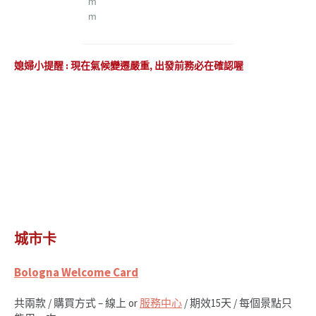
m
m
媳婦小提醒 : 現在氣候變遷嚴重, 出發前務必在確認喔
城市卡
Bologna Welcome Card
共兩款 / 購買方式 – 線上 or
服務中心
/ 期效15天 / 每個景點只