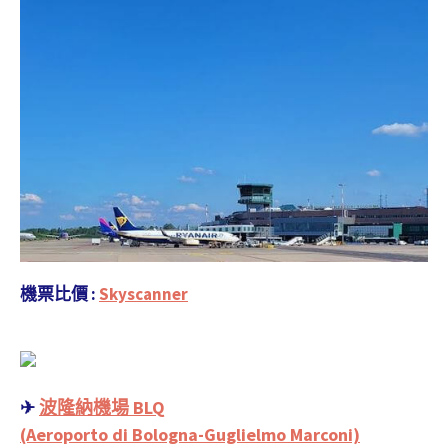
機票比價 :
Skyscanner
✈
波隆納機場 BLQ
(Aeroporto di Bologna-Guglielmo Marconi)