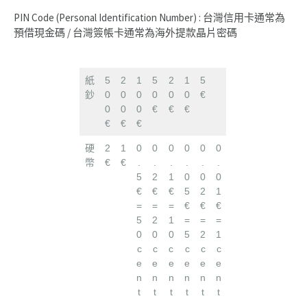
PIN Code (Personal Identification Number) : 台灣信用卡通常為
預借現金碼 / 台灣簽帳卡通常為海外提款晶片密碼
紙
5
2
1
5
2
1
5
鈔
0
0
0
0
0
0
€
0
0
0
€
€
€
€
€
€
硬
2
1
0
0
0
0
0
0
幣
€
€
.
.
.
.
.
.
5
2
1
0
0
0
€
€
€
5
2
1
=
=
=
€
€
€
5
2
1
=
=
=
0
0
0
5
2
1
c
c
c
c
c
c
e
e
e
e
e
e
n
n
n
n
n
n
t
t
t
t
t
t