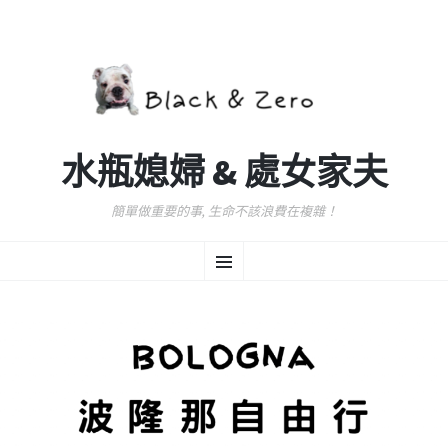
水瓶媳婦 & 處女家夫
簡單做重要的事, 生命不該浪費在複雜！
跳
選
至
主
要
單
內
容