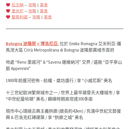
拉文納
–
攻略
|
美食
里米尼
–
攻略
|
美食
聖馬利諾
–
攻略
|
美食
Bologna
波隆那 = 博洛尼亞
, 位於 Emilia-Romagna 艾米利亞-羅
馬涅大區 Città Metropolitana di Bologna 波隆那廣域市首府
地處 “Reno 里諾河” & “Savena 薩維納河” 交界 / 遠脁 “亞平寧山
脈 Appennini”
1900年前運河密佈 – 紡織、磨坊盛行 / 享 “小威尼斯”
美名
十三世紀歐洲繁榮城市之一 / 世界上最早建摩天大樓城市 / 享
“中世紀曼哈頓” 美名 / 巔峰時期高塔達300多座
現市中心環繞古典主義拱廊 (總長約42km) / 充滿中世紀文藝復
興 & 巴洛克紅磚建築 / 享 “拱廊之城” 美名