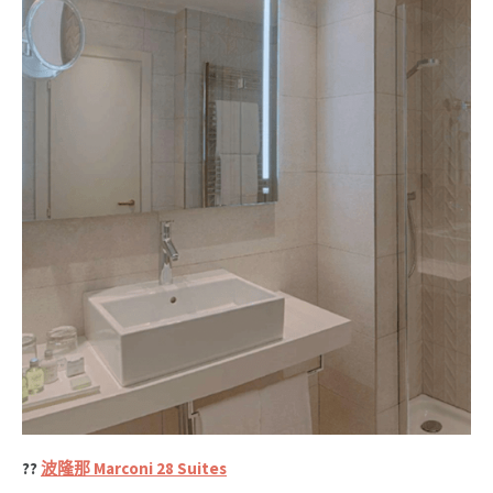
??
波隆那 Marconi 28 Suites