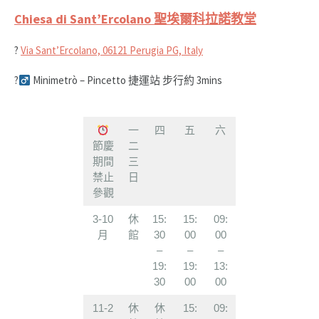
Chiesa di Sant’Ercolano 聖埃爾科拉諾教堂
?
Via Sant’Ercolano, 06121 Perugia PG, Italy
?‍
Minimetrò – Pincetto 捷運站 步行約 3mins
一
四
五
六
節慶
二
期間
三
禁止
日
參觀
3-10
休
15:
15:
09:
月
館
30
00
00
–
–
–
19:
19:
13:
30
00
00
11-2
休
休
15:
09: