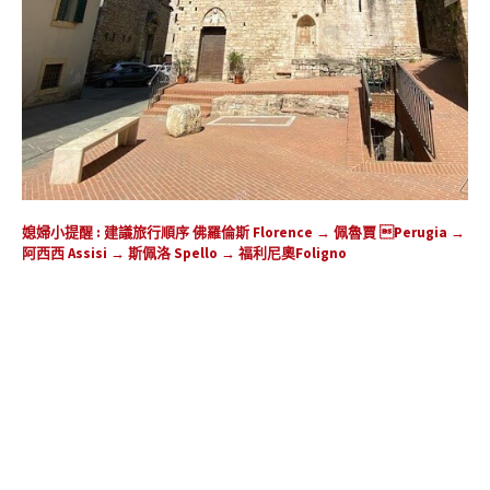
媳婦小提醒 : 建議旅行順序 佛羅倫斯 Florence → 佩魯賈 Perugia →
阿西西 Assisi → 斯佩洛 Spello → 福利尼奧Foligno