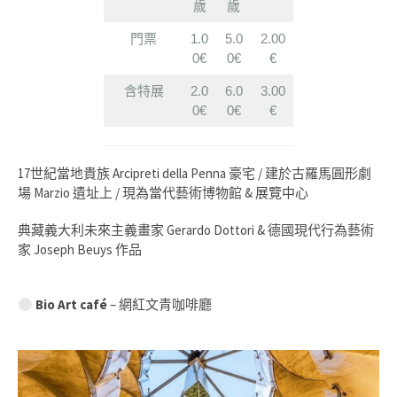
歲
歲
門票
1.0
5.0
2.00
0€
0€
€
含特展
2.0
6.0
3.00
0€
0€
€
17世紀當地貴族 Arcipreti della Penna 豪宅 / 建於古羅馬圓形劇
場 Marzio 遺址上 / 現為當代藝術博物館 & 展覽中心
典藏義大利未來主義畫家 Gerardo Dottori & 德國現代行為藝術
家 Joseph Beuys 作品
Bio Art café
– 網紅文青咖啡廳