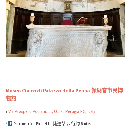
Museo Civico di Palazzo della Penna 佩納宮市民博
物館
?
Via Prospero Podiani, 11, 06121 Perugia PG, Italy
?‍
Minimetrò – Pincetto 捷運站 步行約 6mins