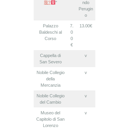
我?‍
“
ndo
Perugin
o
Palazzo
7.
13.00€
Baldeschi al
0
Corso
0
€
Cappella di
v
San Severo
Nobile Collegio
v
della
Mercanzia
Nobile Collegio
v
del Cambio
Museo del
v
Capitolo di San
Lorenzo