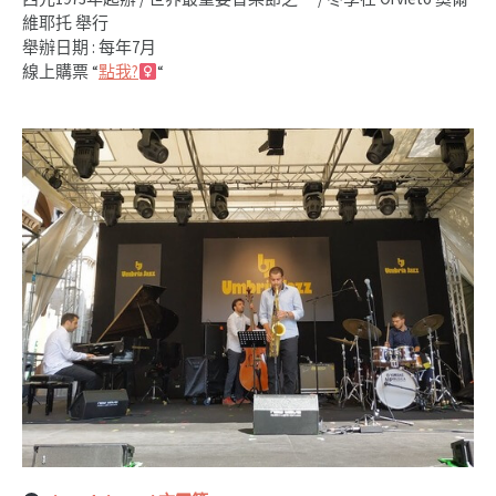
維耶托 舉行
舉辦日期 : 每年7月
線上購票 “
點我?‍
“