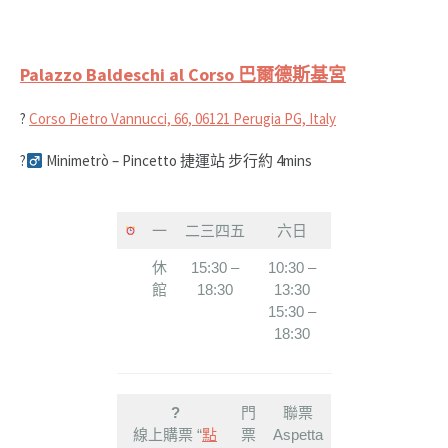
Palazzo Baldeschi al Corso 巴爾德斯基宮
?
Corso Pietro Vannucci, 66, 06121 Perugia PG, Italy
?‍
Minimetrò – Pincetto 捷運站 步行約 4mins
一
二三四五
六日
休
15:30 –
10:30 –
館
18:30
13:30
15:30 –
18:30
?
門
聯票
線上購票 “
點
票
Aspetta