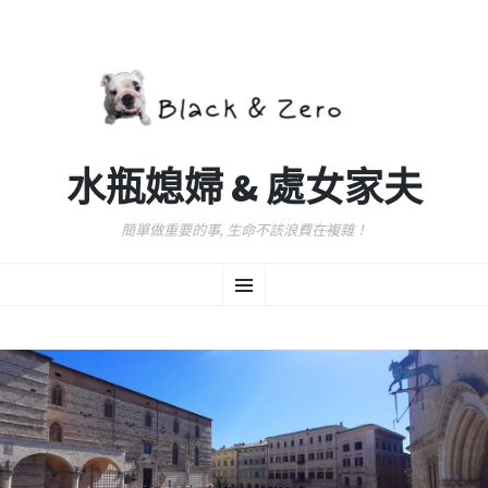
水瓶媳婦 & 處女家夫
簡單做重要的事, 生命不該浪費在複雜！
跳
選
至
主
要
單
內
容